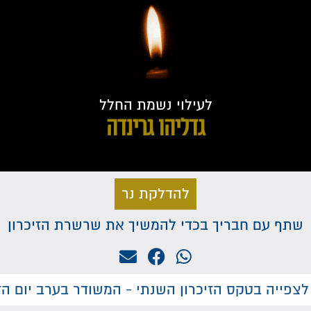
לעילוי נשמת החלל
גדליהו גרינדה
להדלקת נר
שתף עם חבריך בכדי להמשיך את שרשרת הזיכרון
לצפייה בטקס הזיכרון השנתי - המשודר בערב יום הזי