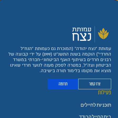
עמותת "נצח יהודה" (המוכרת גם כעמותת "הנח"ל
החרדי") הוקמה בשנת התשנ"ט (1999) על ידי קבוצה של
רבנים חרדים בשיתוף האגף הביטחוני-חברתי במשרד
הביטחון וצה"ל, במטרה לספק מענה לנוער חרדי שאינו
מוצא את מקומו בלימוד תורה בישיבה.
צרו קשר
תרומה
פעילות
תוכניות לחיילים
בית החייל הבודד