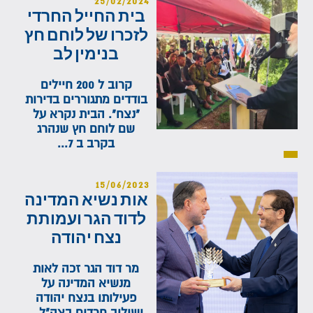
25/02/2024
בית החייל החרדי
לזכרו של לוחם חץ
בנימין לב
קרוב ל 200 חיילים
בודדים מתגוררים בדירות
"נצח". הבית נקרא על
שם לוחם חץ שנהרג
בקרב ב 7...
15/06/2023
אות נשיא המדינה
לדוד הגר ועמותת
נצח יהודה
מר דוד הגר זכה לאות
מנשיא המדינה על
פעילותו בנצח יהודה
ושילוב חרדים בצה"ל...