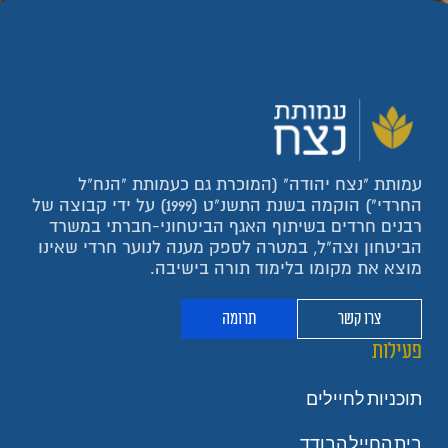
עמותת "נצח יהודה" (המוכרת גם כעמותת "הנח"ל
החרדי") הוקמה בשנת התשנ"ט (1999) על ידי קבוצה של
רבנים חרדים בשיתוף האגף הביטחוני-חברתי במשרד
הביטחון וצה"ל, במטרה לספק מענה לנוער חרדי שאינו
מוצא את מקומו בלימוד תורה בישיבה.
צרו קשר
תרומה
פעילות
תוכניות לחיילים
בית החייל הבודד