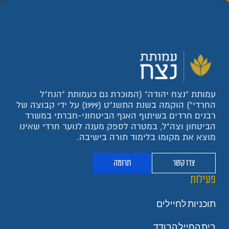
עמותת "נצח יהודה" (המוכרת גם כעמותת "הנח"ל
החרדי") הוקמה בשנת התשנ"ט (1999) על ידי קבוצה של
רבנים חרדים בשיתוף האגף הביטחוני-חברתי במשרד
הביטחון וצה"ל, במטרה לספק מענה לנוער חרדי שאינו
מוצא את מקומו בלימוד תורה בישיבה.
צרו קשר
תרומה
פעילות
תוכניות לחיילים
בית החייל הבודד