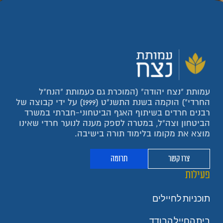
עמותת "נצח יהודה" (המוכרת גם כעמותת "הנח"ל
החרדי") הוקמה בשנת התשנ"ט (1999) על ידי קבוצה של
רבנים חרדים בשיתוף האגף הביטחוני-חברתי במשרד
הביטחון וצה"ל, במטרה לספק מענה לנוער חרדי שאינו
מוצא את מקומו בלימוד תורה בישיבה.
צרו קשר
תרומה
פעילות
תוכניות לחיילים
בית החייל הבודד