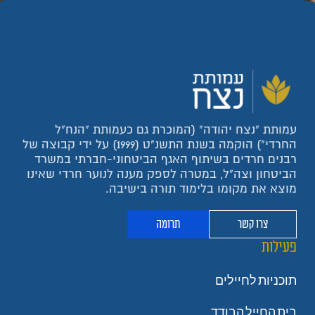
עמותת "נצח יהודה" (המוכרת גם כעמותת "הנח"ל
החרדי") הוקמה בשנת התשנ"ט (1999) על ידי קבוצה של
רבנים חרדים בשיתוף האגף הביטחוני-חברתי במשרד
הביטחון וצה"ל, במטרה לספק מענה לנוער חרדי שאינו
מוצא את מקומו בלימוד תורה בישיבה.
צרו קשר
תרומה
פעילות
תוכניות לחיילים
בית החייל הבודד