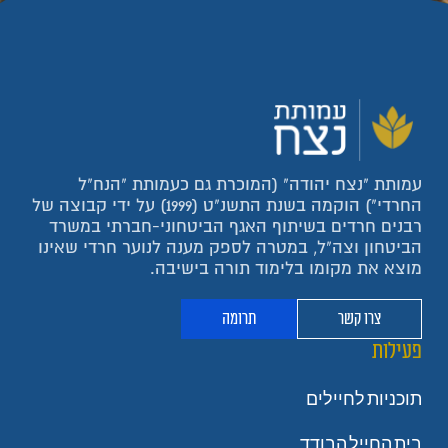
עמותת "נצח יהודה" (המוכרת גם כעמותת "הנח"ל
החרדי") הוקמה בשנת התשנ"ט (1999) על ידי קבוצה של
רבנים חרדים בשיתוף האגף הביטחוני-חברתי במשרד
הביטחון וצה"ל, במטרה לספק מענה לנוער חרדי שאינו
מוצא את מקומו בלימוד תורה בישיבה.
צרו קשר
תרומה
פעילות
תוכניות לחיילים
בית החייל הבודד