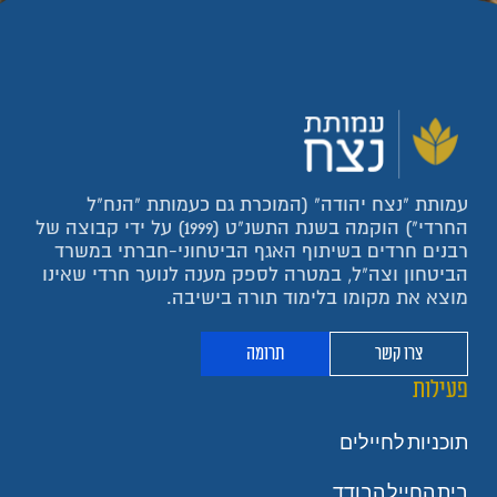
עמותת "נצח יהודה" (המוכרת גם כעמותת "הנח"ל
החרדי") הוקמה בשנת התשנ"ט (1999) על ידי קבוצה של
רבנים חרדים בשיתוף האגף הביטחוני-חברתי במשרד
הביטחון וצה"ל, במטרה לספק מענה לנוער חרדי שאינו
מוצא את מקומו בלימוד תורה בישיבה.
צרו קשר
תרומה
פעילות
תוכניות לחיילים
בית החייל הבודד