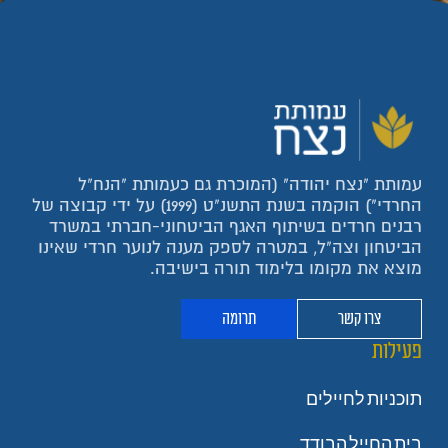
עמותת "נצח יהודה" (המוכרת גם כעמותת "הנח"ל
החרדי") הוקמה בשנת התשנ"ט (1999) על ידי קבוצה של
רבנים חרדים בשיתוף האגף הביטחוני-חברתי במשרד
הביטחון וצה"ל, במטרה לספק מענה לנוער חרדי שאינו
מוצא את מקומו בלימוד תורה בישיבה.
צרו קשר
תרומה
פעילות
תוכניות לחיילים
בית החייל הבודד