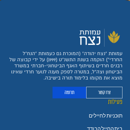
עמותת "נצח יהודה" (המוכרת גם כעמותת "הנח"ל
החרדי") הוקמה בשנת התשנ"ט (1999) על ידי קבוצה של
רבנים חרדים בשיתוף האגף הביטחוני-חברתי במשרד
הביטחון וצה"ל, במטרה לספק מענה לנוער חרדי שאינו
מוצא את מקומו בלימוד תורה בישיבה.
צרו קשר
תרומה
פעילות
תוכניות לחיילים
בית החייל הבודד