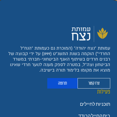
עמותת "נצח יהודה" (המוכרת גם כעמותת "הנח"ל
החרדי") הוקמה בשנת התשנ"ט (1999) על ידי קבוצה של
רבנים חרדים בשיתוף האגף הביטחוני-חברתי במשרד
הביטחון וצה"ל, במטרה לספק מענה לנוער חרדי שאינו
מוצא את מקומו בלימוד תורה בישיבה.
צרו קשר
תרומה
פעילות
תוכניות לחיילים
בית החייל הבודד