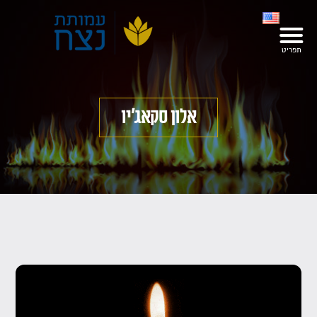
אלון סקאג'יו