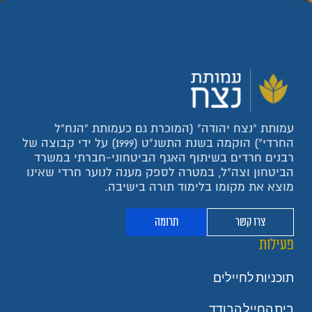
עמותת "נצח יהודה" (המוכרת גם כעמותת "הנח"ל
החרדי") הוקמה בשנת התשנ"ט (1999) על ידי קבוצה של
רבנים חרדים בשיתוף האגף הביטחוני-חברתי במשרד
הביטחון וצה"ל, במטרה לספק מענה לנוער חרדי שאינו
מוצא את מקומו בלימוד תורה בישיבה.
צרו קשר
תרומה
פעילות
תוכניות לחיילים
בית החייל הבודד