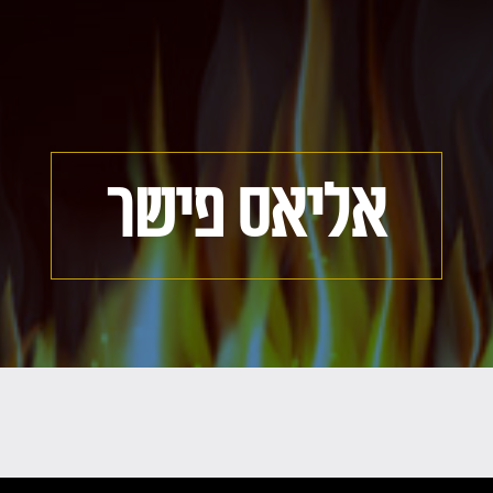
אליאס פישר