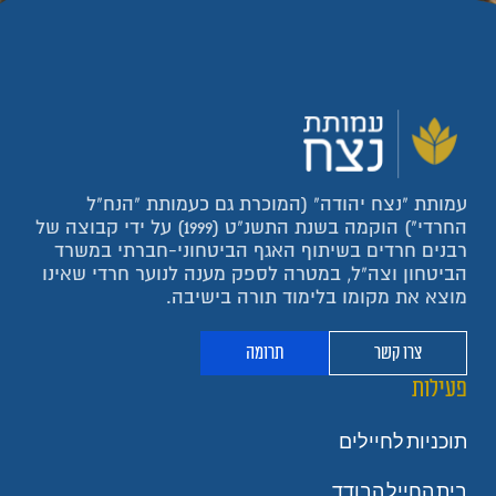
עמותת "נצח יהודה" (המוכרת גם כעמותת "הנח"ל
החרדי") הוקמה בשנת התשנ"ט (1999) על ידי קבוצה של
רבנים חרדים בשיתוף האגף הביטחוני-חברתי במשרד
הביטחון וצה"ל, במטרה לספק מענה לנוער חרדי שאינו
מוצא את מקומו בלימוד תורה בישיבה.
צרו קשר
תרומה
פעילות
תוכניות לחיילים
בית החייל הבודד