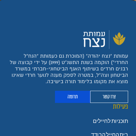
עמותת "נצח יהודה" (המוכרת גם כעמותת "הנח"ל
החרדי") הוקמה בשנת התשנ"ט (1999) על ידי קבוצה של
רבנים חרדים בשיתוף האגף הביטחוני-חברתי במשרד
הביטחון וצה"ל, במטרה לספק מענה לנוער חרדי שאינו
מוצא את מקומו בלימוד תורה בישיבה.
צרו קשר
תרומה
פעילות
תוכניות לחיילים
בית החייל הבודד