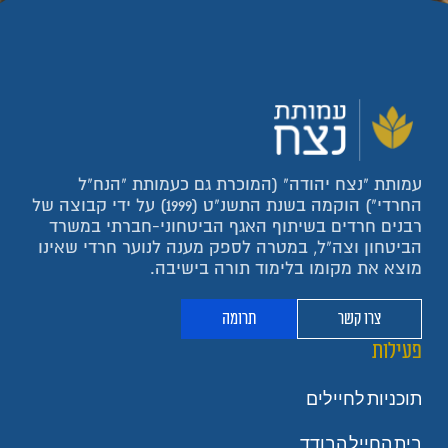
עמותת "נצח יהודה" (המוכרת גם כעמותת "הנח"ל
החרדי") הוקמה בשנת התשנ"ט (1999) על ידי קבוצה של
רבנים חרדים בשיתוף האגף הביטחוני-חברתי במשרד
הביטחון וצה"ל, במטרה לספק מענה לנוער חרדי שאינו
מוצא את מקומו בלימוד תורה בישיבה.
צרו קשר
תרומה
פעילות
תוכניות לחיילים
בית החייל הבודד