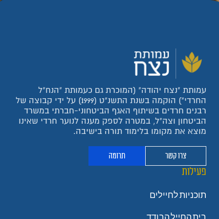
עמותת "נצח יהודה" (המוכרת גם כעמותת "הנח"ל
החרדי") הוקמה בשנת התשנ"ט (1999) על ידי קבוצה של
רבנים חרדים בשיתוף האגף הביטחוני-חברתי במשרד
הביטחון וצה"ל, במטרה לספק מענה לנוער חרדי שאינו
מוצא את מקומו בלימוד תורה בישיבה.
צרו קשר
תרומה
פעילות
תוכניות לחיילים
בית החייל הבודד