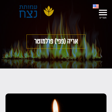
אריה (פפי) פרלמוטר