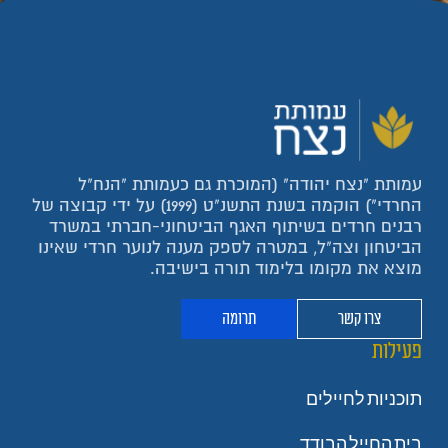
עמותת "נצח יהודה" (המוכרת גם כעמותת "הנח"ל
החרדי") הוקמה בשנת התשנ"ט (1999) על ידי קבוצה של
רבנים חרדים בשיתוף האגף הביטחוני-חברתי במשרד
הביטחון וצה"ל, במטרה לספק מענה לנוער חרדי שאינו
מוצא את מקומו בלימוד תורה בישיבה.
צרו קשר
תרומה
פעילות
תוכניות לחיילים
בית החייל הבודד