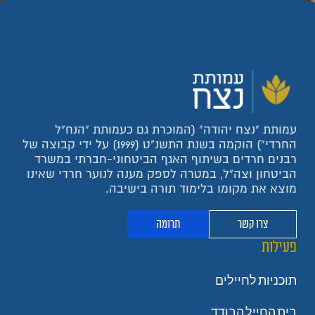
עמותת "נצח יהודה" (המוכרת גם כעמותת "הנח"ל
החרדי") הוקמה בשנת התשנ"ט (1999) על ידי קבוצה של
רבנים חרדים בשיתוף האגף הביטחוני-חברתי במשרד
הביטחון וצה"ל, במטרה לספק מענה לנוער חרדי שאינו
מוצא את מקומו בלימוד תורה בישיבה.
צרו קשר
תרומה
פעילות
תוכניות לחיילים
בית החייל הבודד