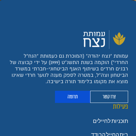
עמותת "נצח יהודה" (המוכרת גם כעמותת "הנח"ל
החרדי") הוקמה בשנת התשנ"ט (1999) על ידי קבוצה של
רבנים חרדים בשיתוף האגף הביטחוני-חברתי במשרד
הביטחון וצה"ל, במטרה לספק מענה לנוער חרדי שאינו
מוצא את מקומו בלימוד תורה בישיבה.
צרו קשר
תרומה
פעילות
תוכניות לחיילים
בית החייל הבודד