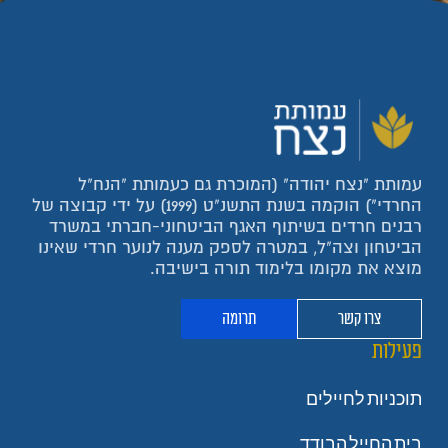
עמותת "נצח יהודה" (המוכרת גם כעמותת "הנח"ל
החרדי") הוקמה בשנת התשנ"ט (1999) על ידי קבוצה של
רבנים חרדים בשיתוף האגף הביטחוני-חברתי במשרד
הביטחון וצה"ל, במטרה לספק מענה לנוער חרדי שאינו
מוצא את מקומו בלימוד תורה בישיבה.
צרו קשר
תרומה
פעילות
תוכניות לחיילים
בית החייל הבודד