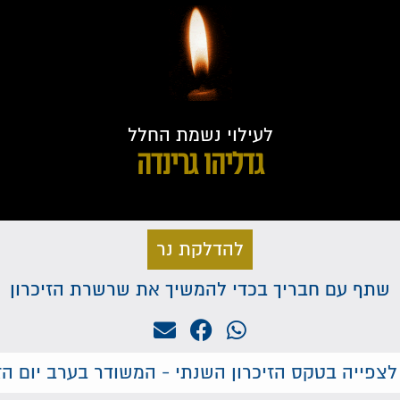
לעילוי נשמת החלל
גדליהו גרינדה
להדלקת נר
שתף עם חבריך בכדי להמשיך את שרשרת הזיכרון
לצפייה בטקס הזיכרון השנתי - המשודר בערב יום הזי