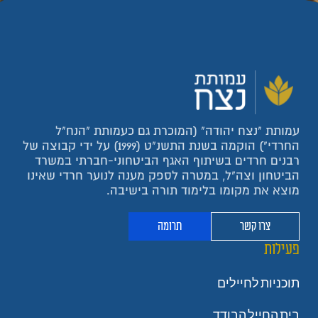
עמותת "נצח יהודה" (המוכרת גם כעמותת "הנח"ל
החרדי") הוקמה בשנת התשנ"ט (1999) על ידי קבוצה של
רבנים חרדים בשיתוף האגף הביטחוני-חברתי במשרד
הביטחון וצה"ל, במטרה לספק מענה לנוער חרדי שאינו
מוצא את מקומו בלימוד תורה בישיבה.
צרו קשר
תרומה
פעילות
תוכניות לחיילים
בית החייל הבודד