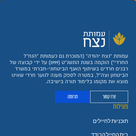
עמותת "נצח יהודה" (המוכרת גם כעמותת "הנח"ל
החרדי") הוקמה בשנת התשנ"ט (1999) על ידי קבוצה של
רבנים חרדים בשיתוף האגף הביטחוני-חברתי במשרד
הביטחון וצה"ל, במטרה לספק מענה לנוער חרדי שאינו
מוצא את מקומו בלימוד תורה בישיבה.
צרו קשר
תרומה
פעילות
תוכניות לחיילים
בית החייל הבודד