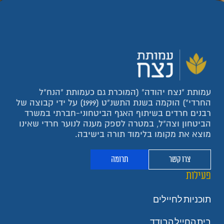
עמותת "נצח יהודה" (המוכרת גם כעמותת "הנח"ל
החרדי") הוקמה בשנת התשנ"ט (1999) על ידי קבוצה של
רבנים חרדים בשיתוף האגף הביטחוני-חברתי במשרד
הביטחון וצה"ל, במטרה לספק מענה לנוער חרדי שאינו
מוצא את מקומו בלימוד תורה בישיבה.
צרו קשר
תרומה
פעילות
תוכניות לחיילים
בית החייל הבודד