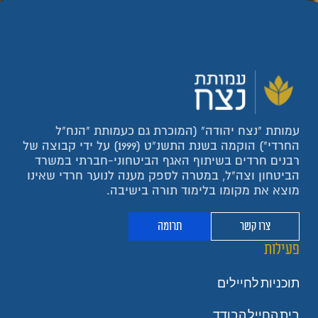
עמותת "נצח יהודה" (המוכרת גם כעמותת "הנח"ל
החרדי") הוקמה בשנת התשנ"ט (1999) על ידי קבוצה של
רבנים חרדים בשיתוף האגף הביטחוני-חברתי במשרד
הביטחון וצה"ל, במטרה לספק מענה לנוער חרדי שאינו
מוצא את מקומו בלימוד תורה בישיבה.
צרו קשר
תרומה
פעילות
תוכניות לחיילים
בית החייל הבודד