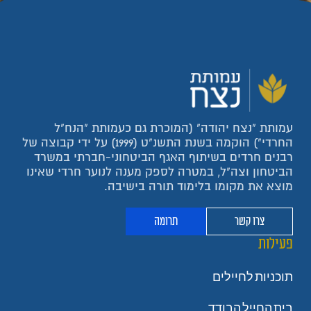
עמותת "נצח יהודה" (המוכרת גם כעמותת "הנח"ל
החרדי") הוקמה בשנת התשנ"ט (1999) על ידי קבוצה של
רבנים חרדים בשיתוף האגף הביטחוני-חברתי במשרד
הביטחון וצה"ל, במטרה לספק מענה לנוער חרדי שאינו
מוצא את מקומו בלימוד תורה בישיבה.
צרו קשר
תרומה
פעילות
תוכניות לחיילים
בית החייל הבודד