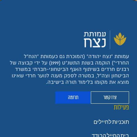
עמותת "נצח יהודה" (המוכרת גם כעמותת "הנח"ל
החרדי") הוקמה בשנת התשנ"ט (1999) על ידי קבוצה של
רבנים חרדים בשיתוף האגף הביטחוני-חברתי במשרד
הביטחון וצה"ל, במטרה לספק מענה לנוער חרדי שאינו
מוצא את מקומו בלימוד תורה בישיבה.
צרו קשר
תרומה
פעילות
תוכניות לחיילים
בית החייל הבודד