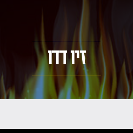
זיו דדו