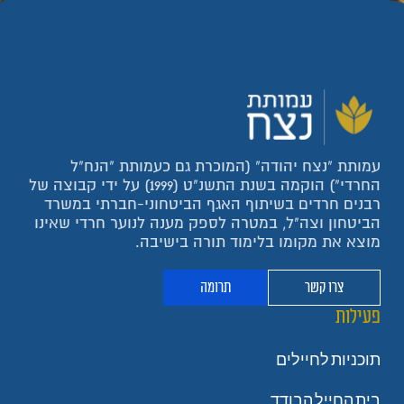
עמותת "נצח יהודה" (המוכרת גם כעמותת "הנח"ל
החרדי") הוקמה בשנת התשנ"ט (1999) על ידי קבוצה של
רבנים חרדים בשיתוף האגף הביטחוני-חברתי במשרד
הביטחון וצה"ל, במטרה לספק מענה לנוער חרדי שאינו
מוצא את מקומו בלימוד תורה בישיבה.
צרו קשר
תרומה
פעילות
תוכניות לחיילים
בית החייל הבודד