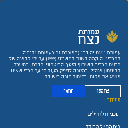
עמותת "נצח יהודה" (המוכרת גם כעמותת "הנח"ל
החרדי") הוקמה בשנת התשנ"ט (1999) על ידי קבוצה של
רבנים חרדים בשיתוף האגף הביטחוני-חברתי במשרד
הביטחון וצה"ל, במטרה לספק מענה לנוער חרדי שאינו
מוצא את מקומו בלימוד תורה בישיבה.
צרו קשר
תרומה
פעילות
תוכניות לחיילים
בית החייל הבודד