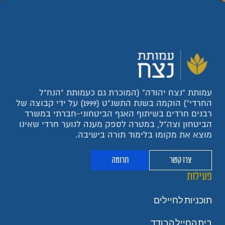
עמותת "נצח יהודה" (המוכרת גם כעמותת "הנח"ל
החרדי") הוקמה בשנת התשנ"ט (1999) על ידי קבוצה של
רבנים חרדים בשיתוף האגף הביטחוני-חברתי במשרד
הביטחון וצה"ל, במטרה לספק מענה לנוער חרדי שאינו
מוצא את מקומו בלימוד תורה בישיבה.
צרו קשר
תרומה
פעילות
תוכניות לחיילים
בית החייל הבודד