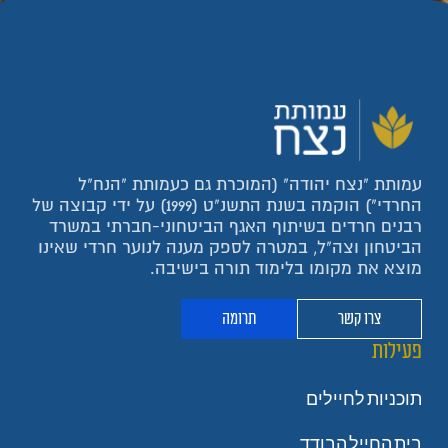
עמותת "נצח יהודה" (המוכרת גם כעמותת "הנח"ל
החרדי") הוקמה בשנת התשנ"ט (1999) על ידי קבוצה של
רבנים חרדים בשיתוף האגף הביטחוני-חברתי במשרד
הביטחון וצה"ל, במטרה לספק מענה לנוער חרדי שאינו
מוצא את מקומו בלימוד תורה בישיבה.
צרו קשר
תרומה
פעילות
תוכניות לחיילים
בית החייל הבודד