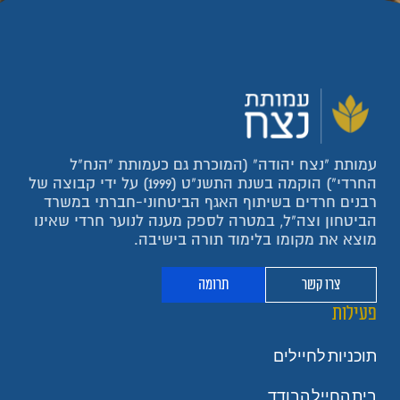
עמותת "נצח יהודה" (המוכרת גם כעמותת "הנח"ל
החרדי") הוקמה בשנת התשנ"ט (1999) על ידי קבוצה של
רבנים חרדים בשיתוף האגף הביטחוני-חברתי במשרד
הביטחון וצה"ל, במטרה לספק מענה לנוער חרדי שאינו
מוצא את מקומו בלימוד תורה בישיבה.
צרו קשר
תרומה
פעילות
תוכניות לחיילים
בית החייל הבודד