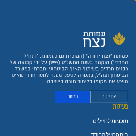
עמותת "נצח יהודה" (המוכרת גם כעמותת "הנח"ל
החרדי") הוקמה בשנת התשנ"ט (1999) על ידי קבוצה של
רבנים חרדים בשיתוף האגף הביטחוני-חברתי במשרד
הביטחון וצה"ל, במטרה לספק מענה לנוער חרדי שאינו
מוצא את מקומו בלימוד תורה בישיבה.
צרו קשר
תרומה
פעילות
תוכניות לחיילים
בית החייל הבודד