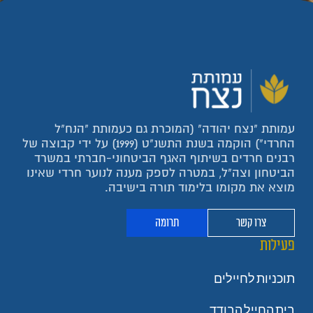
עמותת "נצח יהודה" (המוכרת גם כעמותת "הנח"ל
החרדי") הוקמה בשנת התשנ"ט (1999) על ידי קבוצה של
רבנים חרדים בשיתוף האגף הביטחוני-חברתי במשרד
הביטחון וצה"ל, במטרה לספק מענה לנוער חרדי שאינו
מוצא את מקומו בלימוד תורה בישיבה.
צרו קשר
תרומה
פעילות
תוכניות לחיילים
בית החייל הבודד