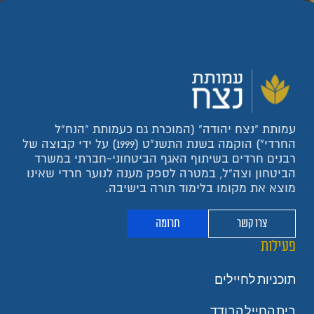
עמותת "נצח יהודה" (המוכרת גם כעמותת "הנח"ל
החרדי") הוקמה בשנת התשנ"ט (1999) על ידי קבוצה של
רבנים חרדים בשיתוף האגף הביטחוני-חברתי במשרד
הביטחון וצה"ל, במטרה לספק מענה לנוער חרדי שאינו
מוצא את מקומו בלימוד תורה בישיבה.
צרו קשר
תרומה
פעילות
תוכניות לחיילים
בית החייל הבודד