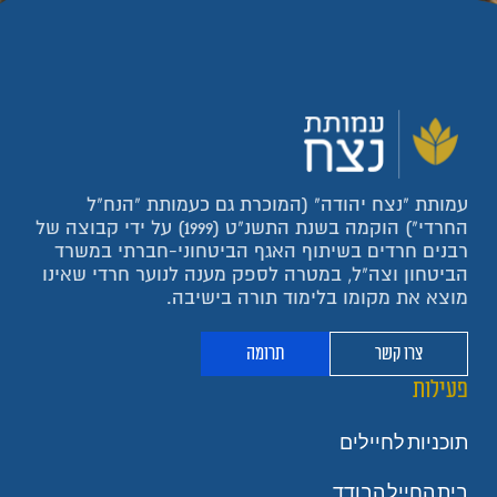
עמותת "נצח יהודה" (המוכרת גם כעמותת "הנח"ל
החרדי") הוקמה בשנת התשנ"ט (1999) על ידי קבוצה של
רבנים חרדים בשיתוף האגף הביטחוני-חברתי במשרד
הביטחון וצה"ל, במטרה לספק מענה לנוער חרדי שאינו
מוצא את מקומו בלימוד תורה בישיבה.
צרו קשר
תרומה
פעילות
תוכניות לחיילים
בית החייל הבודד