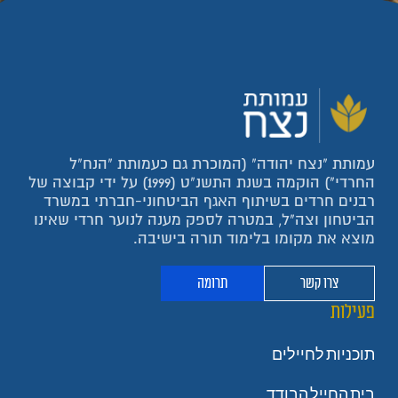
עמותת "נצח יהודה" (המוכרת גם כעמותת "הנח"ל
החרדי") הוקמה בשנת התשנ"ט (1999) על ידי קבוצה של
רבנים חרדים בשיתוף האגף הביטחוני-חברתי במשרד
הביטחון וצה"ל, במטרה לספק מענה לנוער חרדי שאינו
מוצא את מקומו בלימוד תורה בישיבה.
צרו קשר
תרומה
פעילות
תוכניות לחיילים
בית החייל הבודד