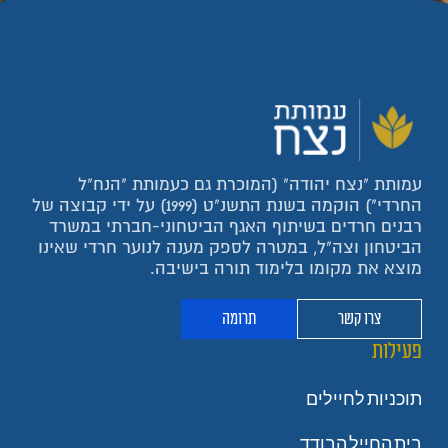
עמותת "נצח יהודה" (המוכרת גם כעמותת "הנח"ל
החרדי") הוקמה בשנת התשנ"ט (1999) על ידי קבוצה של
רבנים חרדים בשיתוף האגף הביטחוני-חברתי במשרד
הביטחון וצה"ל, במטרה לספק מענה לנוער חרדי שאינו
מוצא את מקומו בלימוד תורה בישיבה.
צרו קשר
תרומה
פעילות
תוכניות לחיילים
בית החייל הבודד