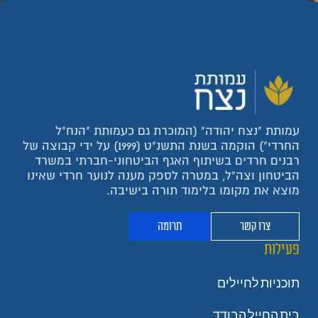
עמותת "נצח יהודה" (המוכרת גם כעמותת "הנח"ל
החרדי") הוקמה בשנת התשנ"ט (1999) על ידי קבוצה של
רבנים חרדים בשיתוף האגף הביטחוני-חברתי במשרד
הביטחון וצה"ל, במטרה לספק מענה לנוער חרדי שאינו
מוצא את מקומו בלימוד תורה בישיבה.
צרו קשר
תרומה
פעילות
תוכניות לחיילים
בית החייל הבודד