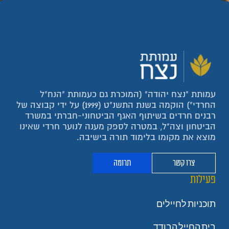
עמותת "נצח יהודה" (המוכרת גם כעמותת "הנח"ל
החרדי") הוקמה בשנת התשנ"ט (1999) על ידי קבוצה של
רבנים חרדים בשיתוף האגף הביטחוני-חברתי במשרד
הביטחון וצה"ל, במטרה לספק מענה לנוער חרדי שאינו
מוצא את מקומו בלימוד תורה בישיבה.
צרו קשר
תרומה
פעילות
תוכניות לחיילים
בית החייל הבודד