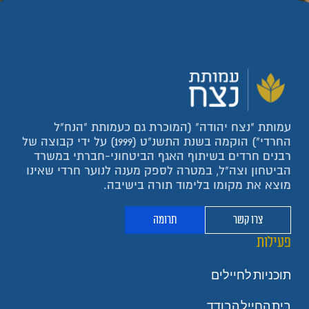
עמותת "נצח יהודה" (המוכרת גם כעמותת "הנח"ל
החרדי") הוקמה בשנת התשנ"ט (1999) על ידי קבוצה של
רבנים חרדים בשיתוף האגף הביטחוני-חברתי במשרד
הביטחון וצה"ל, במטרה לספק מענה לנוער חרדי שאינו
מוצא את מקומו בלימוד תורה בישיבה.
צרו קשר
תרומה
פעילות
תוכניות לחיילים
בית החייל הבודד