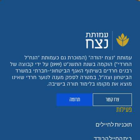
עמותת "נצח יהודה" (המוכרת גם כעמותת "הנח"ל
החרדי") הוקמה בשנת התשנ"ט (1999) על ידי קבוצה של
רבנים חרדים בשיתוף האגף הביטחוני-חברתי במשרד
הביטחון וצה"ל, במטרה לספק מענה לנוער חרדי שאינו
מוצא את מקומו בלימוד תורה בישיבה.
צרו קשר
תרומה
פעילות
תוכניות לחיילים
בית החייל הבודד