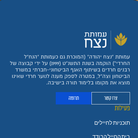
עמותת "נצח יהודה" (המוכרת גם כעמותת "הנח"ל
החרדי") הוקמה בשנת התשנ"ט (1999) על ידי קבוצה של
רבנים חרדים בשיתוף האגף הביטחוני-חברתי במשרד
הביטחון וצה"ל, במטרה לספק מענה לנוער חרדי שאינו
מוצא את מקומו בלימוד תורה בישיבה.
צרו קשר
תרומה
פעילות
תוכניות לחיילים
בית החייל הבודד