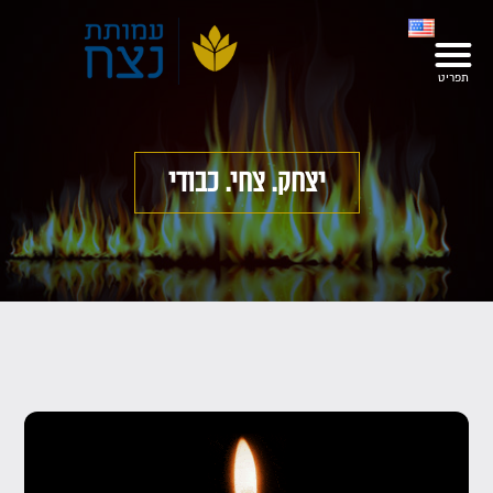
יצחק. צחי. כבודי