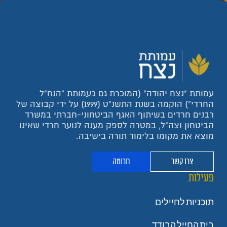
עמותת "נצח יהודה" (המוכרת גם כעמותת "הנח"ל
החרדי") הוקמה בשנת התשנ"ט (1999) על ידי קבוצה של
רבנים חרדים בשיתוף האגף הביטחוני-חברתי במשרד
הביטחון וצה"ל, במטרה לספק מענה לנוער חרדי שאינו
מוצא את מקומו בלימוד תורה בישיבה.
צרו קשר
תרומה
פעילות
תוכניות לחיילים
בית החייל הבודד