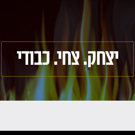
יצחק. צחי. כבודי