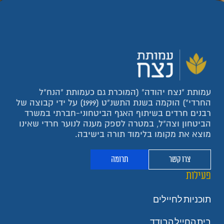
עמותת "נצח יהודה" (המוכרת גם כעמותת "הנח"ל
החרדי") הוקמה בשנת התשנ"ט (1999) על ידי קבוצה של
רבנים חרדים בשיתוף האגף הביטחוני-חברתי במשרד
הביטחון וצה"ל, במטרה לספק מענה לנוער חרדי שאינו
מוצא את מקומו בלימוד תורה בישיבה.
צרו קשר
תרומה
פעילות
תוכניות לחיילים
בית החייל הבודד