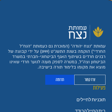
עמותת "נצח יהודה" (המוכרת גם כעמותת "הנח"ל
החרדי") הוקמה בשנת התשנ"ט (1999) על ידי קבוצה של
רבנים חרדים בשיתוף האגף הביטחוני-חברתי במשרד
הביטחון וצה"ל, במטרה לספק מענה לנוער חרדי שאינו
מוצא את מקומו בלימוד תורה בישיבה.
צרו קשר
תרומה
פעילות
תוכניות לחיילים
בית החייל הבודד